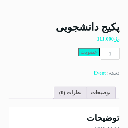
پکیج دانشجویی
﷼
111.000
پکیج
عضویت
دانشجویی
عدد
دسته:
Event
توضیحات
نظرات (0)
توضیحات